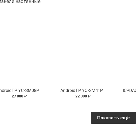
панели настенные
ndroidTP YC-SM08P
AndroidTP YC-SM41P
ICPDA
27 000 ₽
22 000 ₽
Показать ещё