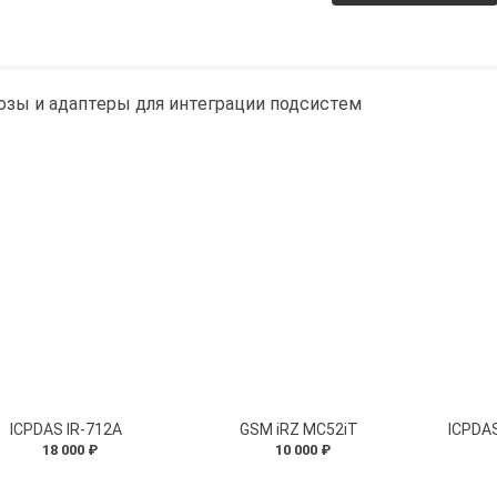
зы и адаптеры для интеграции подсистем
ICPDAS IR-712A
GSM iRZ MC52iT
ICPDAS
18 000 ₽
10 000 ₽