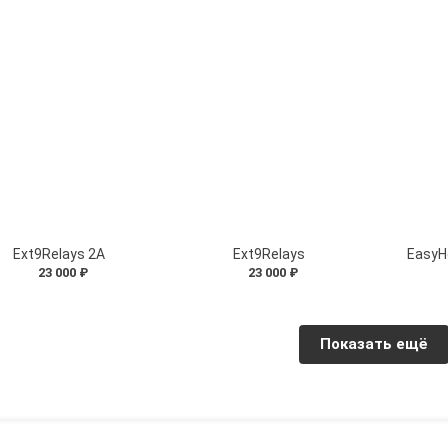
Ext9Relays 2A
Ext9Relays
Easy
23 000 ₽
23 000 ₽
Показать ещё