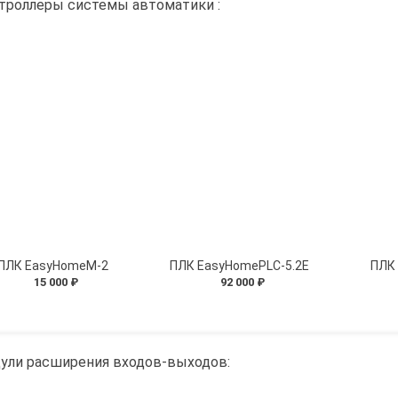
троллеры системы автоматики :
ПЛК EasyHomeМ-2
ПЛК EasyHomePLC-5.2E
ПЛК
15 000 ₽
92 000 ₽
ули расширения входов-выходов: