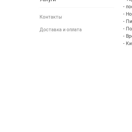
- п
- Н
Контакты
- П
- П
Доставка и оплата
- В
- К