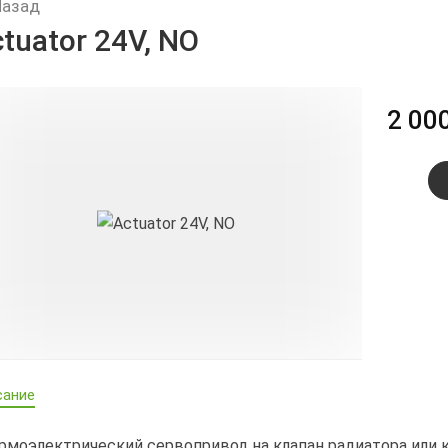
Назад
tuator 24V, NO
2 00
сание
ермоэлектрический сервопривод на клапан радиатора или 