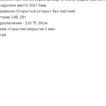
осадочное место 30х1.5мм
ормально-Открытый (открыт без пиатния)
итание 24В, 2Вт
одколючение - 2х0.75, 50см
ремя открытия/закрытия 3 мин
итай